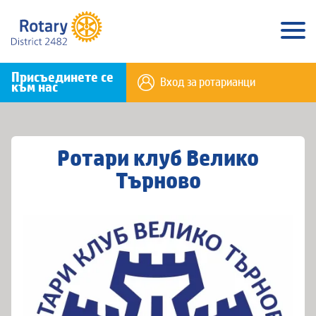
Присъединете се
Вход за ротарианци
към нас
Ротари клуб Велико
Търново