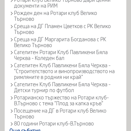
Ротари клуб Велико Търново дари ценни
документи на РИМ
Рожден ден на Ротари клуб Велико
Търново
Среща на ДГ Пламен Цветков с РК Велико
Търново
Среща на ДГ Маргарита Богданова с РК
Велико Търново
Сателитен Ротари Клуб Павликени Бяла
Черква - Коледен бал
Сателитен Клуб Павликени Бяла Черква -
"Строителството и винопроизводството на
римляните в родния ни край"
Сателитен Клуб Павликени Бяла Черква -
Детски турнир по футбол
Ротарианско тържество на Ротари клуб-
В.Търново с тема "Плод за капка кръв"
Посещение на ДГ в Ротари клуб Велико
Търново
80 години Ротари клуб-В.Търново