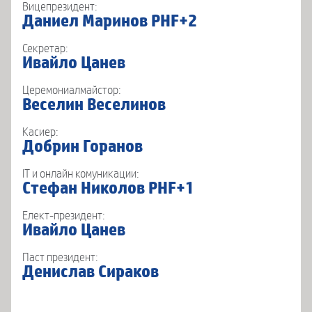
Вицепрезидент:
Даниел Маринов PHF+2
Секретар:
Ивайло Цанев
Церемониалмайстор:
Веселин Веселинов
Касиер:
Добрин Горанов
IT и онлайн комуникации:
Стефан Николов PHF+1
Елект-президент:
Ивайло Цанев
Паст президент:
Денислав Сираков