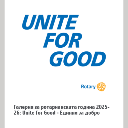
Галерия за ротарианската година 2025-
26: Unite for Good - Единни за добро