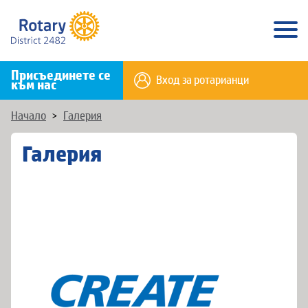
Присъединете се
Вход за ротарианци
към нас
Начало
>
Галерия
Галерия