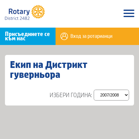
Присъединете се
Вход за ротарианци
към нас
Екип на Дистрикт
гуверньора
ИЗБЕРИ ГОДИНА: