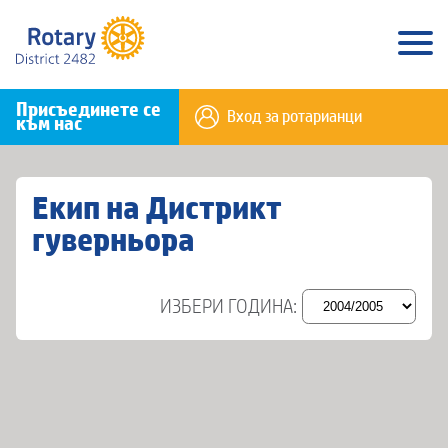
Присъединете се
Вход за ротарианци
към нас
Екип на Дистрикт
гуверньора
ИЗБЕРИ ГОДИНА: