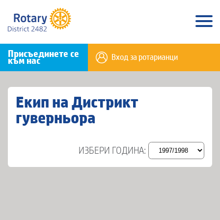
Присъединете се
Вход за ротарианци
към нас
Екип на Дистрикт
гуверньора
ИЗБЕРИ ГОДИНА: