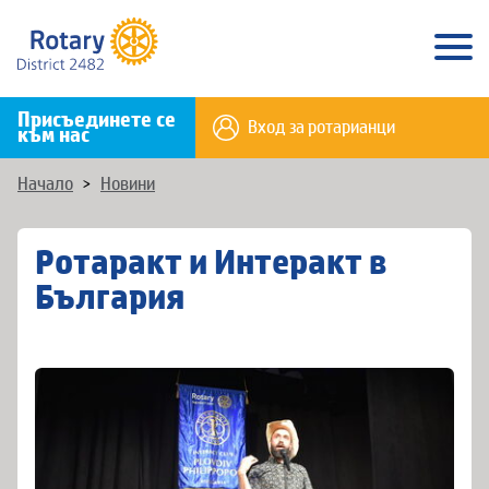
Присъединете се
Вход за ротарианци
към нас
Начало
>
Новини
Ротаракт и Интеракт в
България