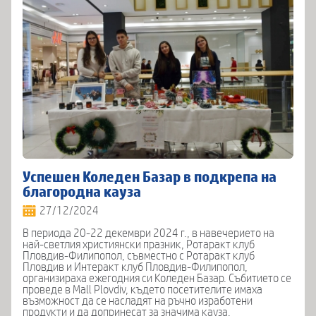
Успешен Коледен Базар в подкрепа на
благородна кауза
27/12/2024
В периода 20-22 декември 2024 г., в навечерието на
най-светлия християнски празник, Ротаракт клуб
Пловдив-Филипопол, съвместно с Ротаракт клуб
Пловдив и Интеракт клуб Пловдив-Филипопол,
организираха ежегодния си Коледен Базар. Събитието се
проведе в Mall Plovdiv, където посетителите имаха
възможност да се насладят на ръчно изработени
продукти и да допринесат за значима кауза.