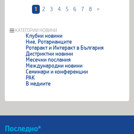
1
2
3
4
5
6
7
8
>
КАТЕГОРИИ НОВИНИ
Клубни новини
Ние, Ротарианците
Ротаракт и Интеракт в България
Дистриктни новини
Месечни послания
Международни новини
Семинари и конференции
РАК
В медиите
Последно*