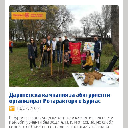
Дарителска кампания за абитуриенти
организират Ротарактори в Бургас
10/02/2022
В Бургас се провежда дарителска кампания, насочена
към абитуриенти без родители, или от социално слаби
семейства. Събират се тоалети, костюми, аксесоари.