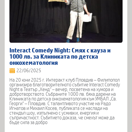
Interact Comedy Night: Смях с кауза и
1000 лв. за Клиниката по детска
онкохематология
22/06/2025
На 20 юни 2025 г. Интеракт клуб Пловдив – Филипопол
организира благотворителното събитие Interact Comedy
Night в Театър „Хенд“ – вечер, посветена на хумора и
добротворството. Събраните 1000 лв. бяха дарени на
Клиниката по детска онкохематология към УМБАЛ „Св.
Георги“ – Пловдив. С талантливото участие на Радо
Игнатов и Михаил Косев, публиката се наслади на
стендъп шоу, изпълнено с усмивки, енергия и
съпричастност. Събитието доказа, че смехът може да
бъде сила за добро