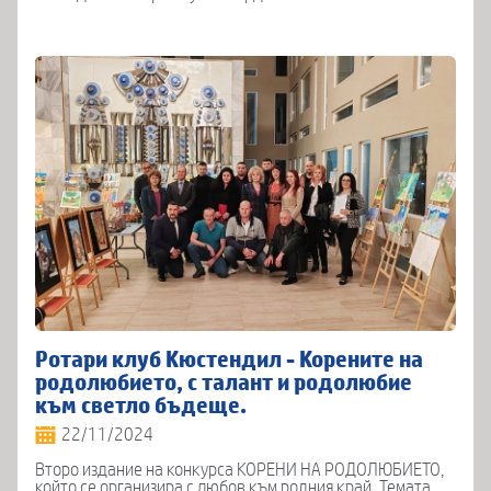
Ротари клуб Кюстендил - Корените на
родолюбието, с талант и родолюбие
към светло бъдеще.
22/11/2024
Второ издание на конкурса КОРЕНИ НА РОДОЛЮБИЕТО,
който се организира с любов към родния край. Темата