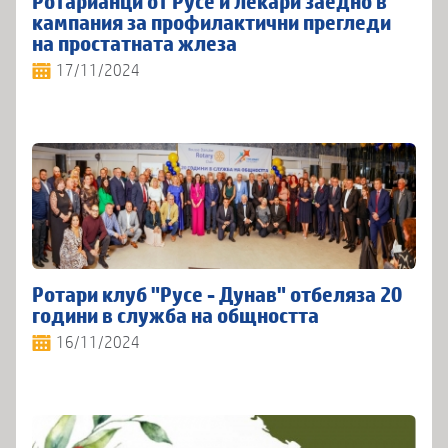
Ротарианци от Русе и лекари заедно в
кампания за профилактични прегледи
на простатната жлеза
17/11/2024
Ротари клуб "Русе - Дунав" отбеляза 20
години в служба на общността
16/11/2024