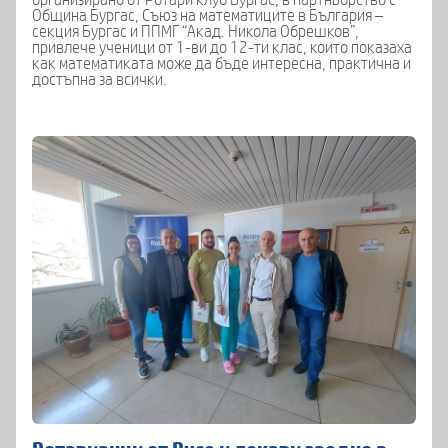
организирано от Ротари клуб Бургас, в партньорство с
Община Бургас, Съюз на математиците в България –
секция Бургас и ППМГ “Акад. Никола Обрешков”,
привлече ученици от 1-ви до 12-ти клас, които показаха
как математиката може да бъде интересна, практична и
достъпна за всички.