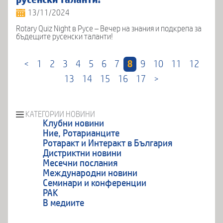
13/11/2024
Rotary Quiz Night в Русе – Вечер на знания и подкрепа за
бъдещите русенски таланти!
<
1
2
3
4
5
6
7
8
9
10
11
12
13
14
15
16
17
>
КАТЕГОРИИ НОВИНИ
Клубни новини
Ние, Ротарианците
Ротаракт и Интеракт в България
Дистриктни новини
Месечни послания
Международни новини
Семинари и конференции
РАК
В медиите