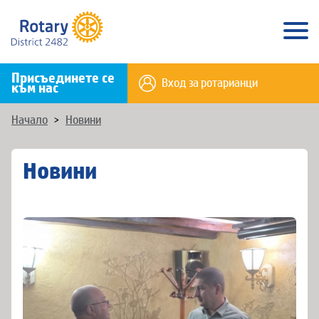
Присъединете се
Вход за ротарианци
към нас
Начало
>
Новини
Новини