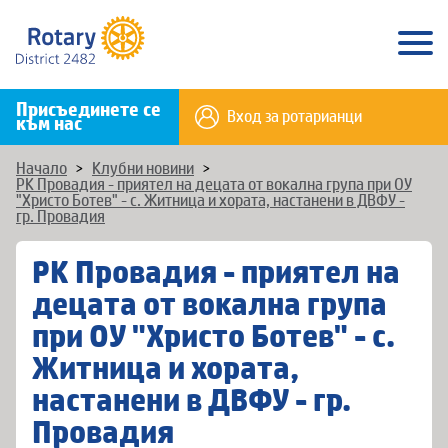
Присъединете се
Вход за ротарианци
към нас
Начало
>
Клубни новини
>
РК Провадия - приятел на децата от вокална група при ОУ
"Христо Ботев" - с. Житница и хората, настанени в ДВФУ -
гр. Провадия
РК Провадия - приятел на
децата от вокална група
при ОУ "Христо Ботев" - с.
Житница и хората,
настанени в ДВФУ - гр.
Провадия