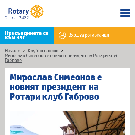
Присъединете се
Вход за ротарианци
към нас
Начало
>
Клубни новини
>
Мирослав Симеонов е новият президент на Ротари клуб
Габрово
Мирослав Симеонов е
новият президент на
Ротари клуб Габрово