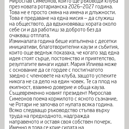
Мирослав Симеонов, който ще ръководи клуба
през новата ротарианска 2026–2027 година.
Това не е просто смяна на имена и длъжности.
Това е предаване на една мисия – да служиш
на обществото, да вдъхновяваш хората около
себе си и да работиш за доброто без да
очакваш отплата.
Изминалата година беше изпълнена с десетки
инициативи, благотворителни каузи и събития,
които още веднъж показаха, че когато зад една
идея стоят сърце, постоянство и приятелство,
резултатите винаги идват. Мария Илиева може
с основание да се гордее с постигнатото
заедно с членовете на клуба, защото успехите
никога не са дело на един човек. Те са плод на
екипност, взаимно доверие и обща кауза.
Същевременно новият президент Мирослав
Симеонов поема кормилото с ясното съзнание,
че Ротари не започва от нулата всяка година.
Всяко следващо ръководство стъпва върху
труда на предходното, надгражда
направеното и оставя своя собствен почерк.
Именно в това се крие силата на