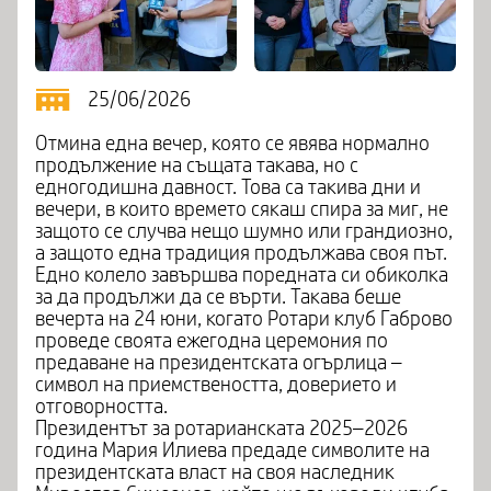
25/06/2026
Отмина една вечер, която се явява нормално
продължение на същата такава, но с
едногодишна давност. Това са такива дни и
вечери, в които времето сякаш спира за миг, не
защото се случва нещо шумно или грандиозно,
а защото една традиция продължава своя път.
Едно колело завършва поредната си обиколка
за да продължи да се върти. Такава беше
вечерта на 24 юни, когато Ротари клуб Габрово
проведе своята ежегодна церемония по
предаване на президентската огърлица –
символ на приемствеността, доверието и
отговорността.
Президентът за ротарианската 2025–2026
година Мария Илиева предаде символите на
президентската власт на своя наследник