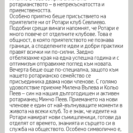
ротарианството – в непрекъснатостта и
приемствеността.
Особено приятно беше присъствието на
приятелите ни от Ротари клуб Севлиево.
Подобни срещи винаги напомнят, че Ротари е
много повече от отделните клубове. Това е
общност, в която приятелството не познава
граници, а споделените идеи и добри практики
правят всички ни по-силни. Заедно
отбелязахме края на една успешна година и с
оптимизъм отправихме поглед към новата.
Вечерта беше още по-специална, защото към
нашето ротарианско семейство се
присъединиха двама нови членове. С голямо
удоволствие приехме Милена Вълева и Кольо
Пеев – син на нашия дългогодишен и активен
ротарианец Минчо Пеев. Приемането на нови
членове е един от най-вълнуващите моменти в
живота на всеки клуб. То е знак, че идеите на
Ротари намират нови съмишленици, готови да
отделят от времето, знанията и сърцето си в
служба на обществото. Особено символично е,