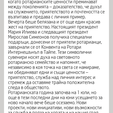
когато ротарианските ценности преминават
между поколенията – доказателство, че духът
на служението, приятелството и почтеността се
възпитава и предава с личния пример.
Вечерта беше белязана и от още един красив
жест на приятелство. Настоящият президент
Мария Илиева и следващият президент
Мирослав Симеонов получиха специални
подаръци, донесени от приятели ротарианци,
завърнали се от Конвента на Ротари
Интернешънъл в Тайпе. Тези символични
сувенири носят духа на световното
ротарианско семейство и напомнят, че
независимо в коя точка на света се намираме,
ни обединяват едни и същи ценности –
приятелство, служба над личния интерес и
стремеж да оставяме трайна положителна
следа в обществото.
Ротарианската година започва на 1 юли, но
още в тези последни дни на юни усещането за
ново начало вече беше осезаемо. Нови
проекти, нови инициативи, нови възможности
за служба в полза на хората и на нашия град