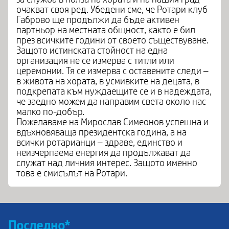
очакват своя ред. Убедени сме, че Ротари клуб
Габрово ще продължи да бъде активен
партньор на местната общност, както е бил
през всичките години от своето съществуване.
Защото истинската стойност на една
организация не се измерва с титли или
церемонии. Тя се измерва с оставените следи –
в живота на хората, в усмивките на децата, в
подкрепата към нуждаещите се и в надеждата,
че заедно можем да направим света около нас
малко по-добър.
Пожелаваме на Мирослав Симеонов успешна и
вдъхновяваща президентска година, а на
всички ротарианци – здраве, единство и
неизчерпаема енергия да продължават да
служат над личния интерес. Защото именно
това е смисълът на Ротари.
Последно*