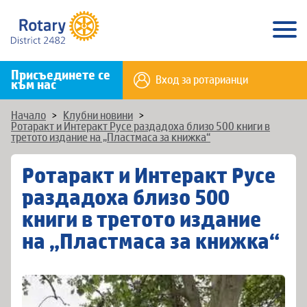
Присъединете се
Вход за ротарианци
към нас
Начало
>
Клубни новини
>
Ротаракт и Интеракт Русе раздадоха близо 500 книги в
третото издание на „Пластмаса за книжка“
Ротаракт и Интеракт Русе
раздадоха близо 500
книги в третото издание
на „Пластмаса за книжка“