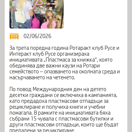
02/06/2026
За трета поредна година Ротаракт клуб Русе и
Интеракт клуб Русе организираха
инициативата „Пластмаса за книжка“, която
обединява две важни каузи на Ротари
семейството – опазването на околната среда и
насърчаването на четенето.
По повод Международния ден на детето
десетки граждани се включиха в кампанията,
като предадоха пластмасови отпадъци за
рециклиране и получиха книги и учебни
помагала. В рамките на инициативата бяха
събрани 15 чувала с пластмасови бутилки и
други пластмасови отпадъци, които ще бъдат
предадени за рециклиране.