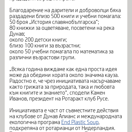
Благодарение на дарители и доброволци бяха
раздадени близо 500 книги и учебни помагала:
50 броя „История славянобългарска“;
80 книжки за оцветяване, посветени на река
Дунав;
около 200 детски книги;
близо 100 книги за възрастни;
около 50 учебни помагала по математика за
различни възрастови групи.
„Всяка година виждаме как една проста идея
може да обедини хората около значима кауза.
Радостно е, че чрез инициативата насърчаваме
както грижата за природата, така и любовта
към книгите и знанието“, сподели Камен
Иванов, президент на Ротаракт клуб Русе.
Инициативата е част от съвместните действия
на клубове от Дунав Алианс и международната
екологична програма
End Plastic Soup
,
подкрепяна от ротарианци от Нидерландия.