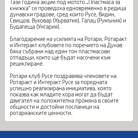
Тази година акции под мотото „Пластмаса за
книжка“ се проведоха едновременно в редица
дунавски градове, сред които Русе, Видин,
Свищов, Вуковар (Хърватия), Галац (Румъния) и
Будапеща (Унгария).
Благодарение на усилията на Ротари, Ротаракт
и Интеракт клубовете по поречието на Дунав
бяха събрани над един тон пластмасови
отпадъци, които ще бъдат насочени към
рециклиране.
Ротари клуб Русе поздравява членовете на
Ротаракт и Интеракт Русе за поредната
успешно реализирана инициатива, която
показва как младите хора могат да бъдат
двигател на положителна промяна в своите
общности и достойни посланици на
ротарианските ценности.