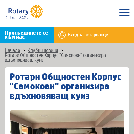
Присъединете се
Вход за ротарианци
към нас
Начало
>
Клубни новини
>
Ротари Общностен Корпус "Самокови" организира
вдъхновяващ куиз
Ротари Общностен Корпус
"Самокови" организира
вдъхновяващ куиз