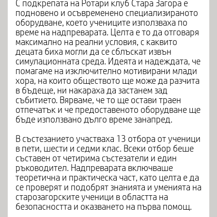
С подкрепата на Ротари клуб Стара Загора е
подновено и осъвременено специализираното
оборудване, което учениците използваха по
време на надпреварата. Целта е то да отговаря
максимално на реални условия, с каквито
децата биха могли да се сблъскат извън
симулационната среда. Идеята и надеждата, че
помагаме на изключително мотивирани млади
хора, на които обществото ще може да разчита
в бъдеще, ни накараха да застанем зад
събитието. Вярваме, че то ще остави траен
отпечатък и че предоставеното оборудване ще
бъде използвано дълго време занапред.
В състезанието участваха 13 отбора от ученици
в пети, шести и седми клас. Всеки отбор беше
съставен от четирима състезатели и един
ръководител. Надпреварата включваше
теоретична и практическа част, като целта е да
се проверят и подобрят знанията и уменията на
старозагорските ученици в областта на
безопасността и оказването на първа помощ.