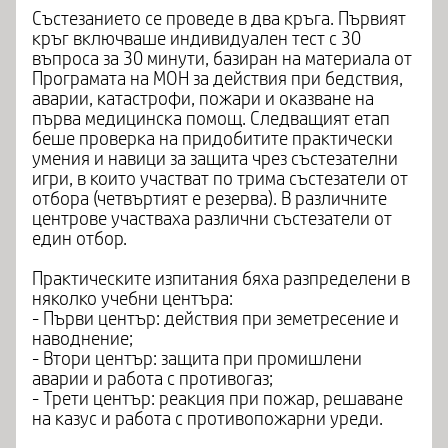
Състезанието се проведе в два кръга. Първият
кръг включваше индивидуален тест с 30
въпроса за 30 минути, базиран на материала от
Програмата на МОН за действия при бедствия,
аварии, катастрофи, пожари и оказване на
първа медицинска помощ. Следващият етап
беше проверка на придобитите практически
умения и навици за защита чрез състезателни
игри, в които участват по трима състезатели от
отбора (четвъртият е резерва). В различните
центрове участваха различни състезатели от
един отбор.
Практическите изпитания бяха разпределени в
няколко учебни центъра:
- Първи център: действия при земетресение и
наводнение;
- Втори център: защита при промишлени
аварии и работа с противогаз;
- Трети център: реакция при пожар, решаване
на казус и работа с противопожарни уреди.