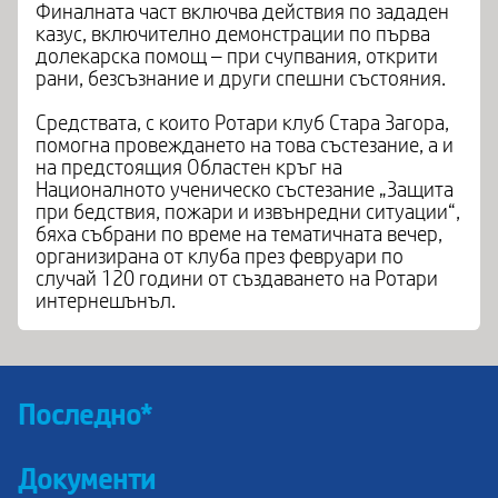
Финалната част включва действия по зададен
казус, включително демонстрации по първа
долекарска помощ – при счупвания, открити
рани, безсъзнание и други спешни състояния.
Средствата, с които Ротари клуб Стара Загора,
помогна провеждането на това състезание, а и
на предстоящия Областен кръг на
Националното ученическо състезание „Защита
при бедствия, пожари и извънредни ситуации“,
бяха събрани по време на тематичната вечер,
организирана от клуба през февруари по
случай 120 години от създаването на Ротари
интернешънъл.
Последно*
Документи