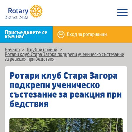
Присъединете се
Вход за ротарианци
към нас
Начало
>
Клубни новини
>
Ротари клуб Стара Загора подкрепи ученическо състезание
за реакция при бедствия
Ротари клуб Стара Загора
подкрепи ученическо
състезание за реакция при
бедствия