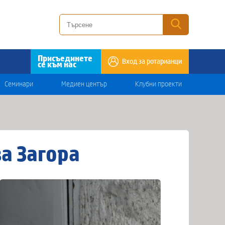
Присъединете
Вход за ротарианци
се към нас
Семинари
Медиен център
Клубни проекти
а Загора