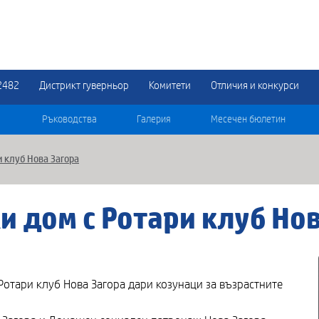
2482
Дистрикт гуверньор
Комитети
Отличия и конкурси
Ръководства
Галерия
Месечен бюлетин
и клуб Нова Загора
и дом с Ротари клуб Нов
Ротари клуб Нова Загора дари козунаци за възрастните