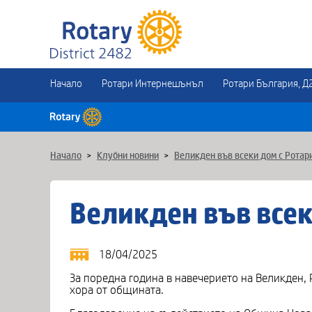
Начало
Ротари Интернешънъл
Ротари България, Д
Начало
>
Клубни новини
>
Великден във всеки дом с Ротар
Великден във всек
18/04/2025
За поредна година в навечерието на Великден, 
хора от общината.