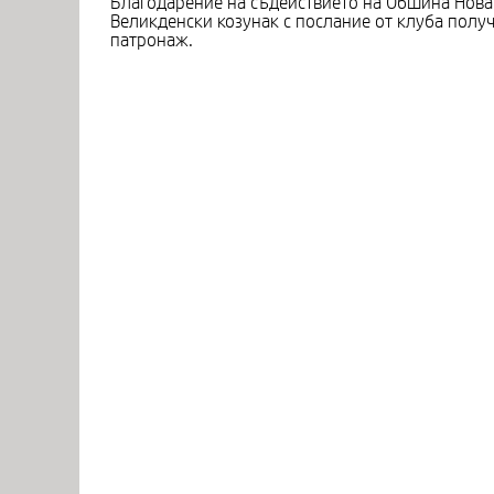
Благодарение на съдействието на Обшина Нова
Великденски козунак с послание от клуба полу
патронаж.