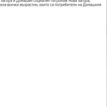
 Загора и Домашен социален патронаж Нова Загора,
чиха всички възрастни, които са потребители на Домашния