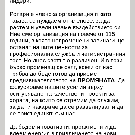
лидери.
Ротари е членска организация и като
такава се нуждаем от членове, за да
растем и увеличаваме въздействието си.
Ние сме организация на повече от 115
години, в която непроменени завинаги ще
останат нашите ценности за
професионална служба и четиристранния
тест. Но днес светът е различен. И в този
бързо променящ се свят, всеки от нас
трябва да бъде готов да приеме
предизвикателството на
ПРОМЯНАТА
. Да
фокусираме нашите усилия върху
осигуряване на качествени проекти за
хората, на които се стремим да служим,
за да ги накараме да се развълнуват и да
се присъединят към нас.
Да бъдем иновативни, проактивни и да
влеем енергия в привличането на нови