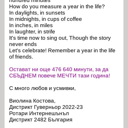
hundred minutes
How do you measure a year in the life?
In daylights, in sunsets
In midnights, in cups of coffee
In inches, in miles
In laughter, in strife
It's time now to sing out, Though the story
never ends
Let's celebrate! Remember a year in the life
of friends.
Остават ни още 476 640 минути, за да
СБЪДНЕМ повече МЕЧТИ тази година!
С много любов и усмивки,
Виолина Костова,
Дистрикт Гуверньор 2022-23
Ротари Интернешънъл
Дистрикт 2482 България