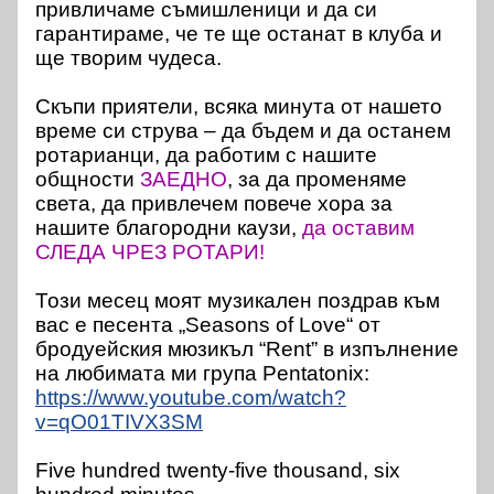
привличаме съмишленици и да си
гарантираме, че те ще останат в клуба и
ще творим чудеса.
Скъпи приятели, всяка минута от нашето
време си струва – да бъдем и да останем
ротарианци, да работим с нашите
общности
ЗАЕДНО
, за да променяме
света, да привлечем повече хора за
нашите благородни каузи,
да оставим
СЛЕДА ЧРЕЗ РОТАРИ!
Този месец моят музикален поздрав към
вас е песента „Seasons of Love“ от
бродуейския мюзикъл “Rent” в изпълнение
на любимата ми група Pentatonix:
https://www.youtube.com/watch?
v=qO01TIVX3SM
Five hundred twenty-five thousand, six