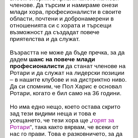
членове. Да търсим и намираме онези
млади хора, професионалисти в своите
области, почтени и добронамерени в
отношенията си с хората и търсещи
възможност да създадат повече
приятелства и да служат.
Възрастта не може да бъде пречка, за да
дадем
шанс на повече млади
професионалисти
да станат членове на
Ротари и да служат на лидерски позиции
– в нашите клубове и на дистриктно ниво.
Да си спомним, че Пол Харис е основал
Ротари, когато е бил само на 36 години.
Но има едно нещо, което остава скрито
зад тези видими неща и това е
усещането, че тези хора ще „
горят за
Ротари
“, така както вярвам, че всеки от
нас го прави. Това е разковничето, за да