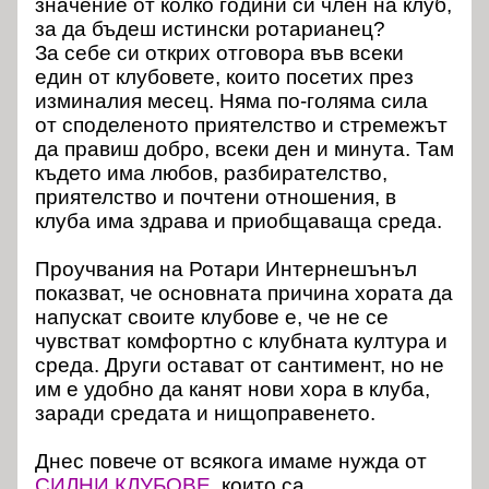
значение от колко години си член на клуб,
за да бъдеш истински ротарианец?
За себе си открих отговора във всеки
един от клубовете, които посетих през
изминалия месец. Няма по-голяма сила
от споделеното приятелство и стремежът
да правиш добро, всеки ден и минута. Там
където има любов, разбирателство,
приятелство и почтени отношения, в
клуба има здрава и приобщаваща среда.
Проучвания на Ротари Интернешънъл
показват, че основната причина хората да
напускат своите клубове е, че не се
чувстват комфортно с клубната култура и
среда. Други остават от сантимент, но не
им е удобно да канят нови хора в клуба,
заради средата и нищоправенето.
Днес повече от всякога имаме нужда от
СИЛНИ КЛУБОВЕ
, които са