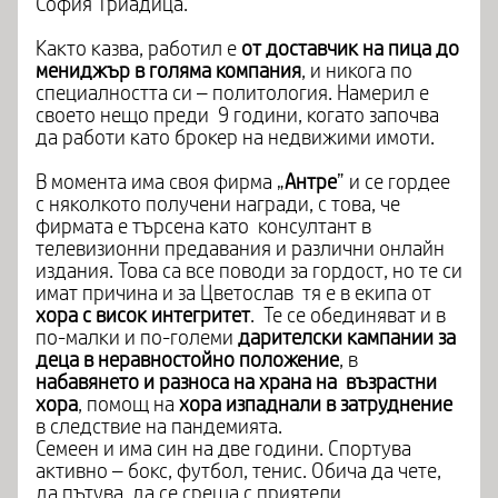
София Триадица.
Както казва, работил е
от доставчик на пица до
мениджър в голяма компания
, и никога по
специалността си – политология. Намерил е
своето нещо преди 9 години, когато започва
да работи като брокер на недвижими имоти.
В момента има своя фирма „
Антре
” и се гордее
с няколкото получени награди, с това, че
фирмата е търсена като консултант в
телевизионни предавания и различни онлайн
издания. Това са все поводи за гордост, но те си
имат причина и за Цветослав тя е в екипа от
хора с висок интегритет
. Те се обединяват и в
по-малки и по-големи
дарителски кампании за
деца в неравностойно положение
, в
набавянето и разноса на храна на възрастни
хора
, помощ на
хора изпаднали в затруднение
в следствие на пандемията.
Семеен и има син на две години. Спортува
активно – бокс, футбол, тенис. Обича да чете,
да пътува, да се среща с приятели.