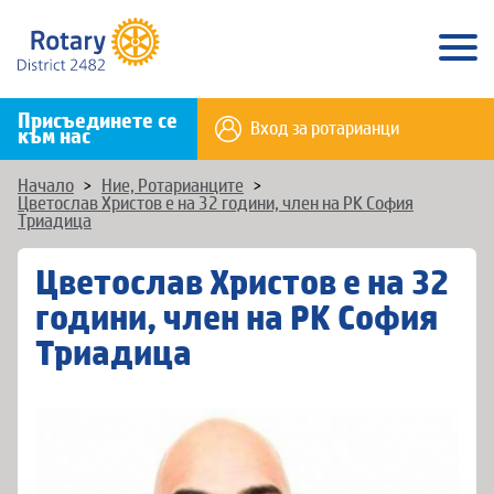
Присъединете се
Вход за ротарианци
към нас
Начало
>
Ние, Ротарианците
>
Цветослав Христов е на 32 години, член на РК София
Триадица
Цветослав Христов е на 32
години, член на РК София
Триадица