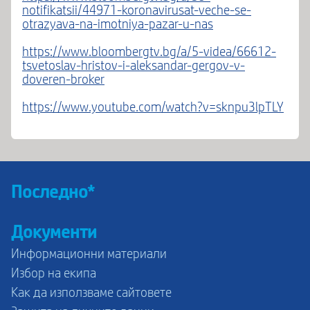
notifikatsii/44971-koronavirusat-veche-se-
otrazyava-na-imotniya-pazar-u-nas
https://www.bloombergtv.bg/a/5-videa/66612-
tsvetoslav-hristov-i-aleksandar-gergov-v-
doveren-broker
https://www.youtube.com/watch?v=sknpu3lpTLY
Последно*
Документи
Информационни материали
Избор на екипа
Как да използваме сайтовете