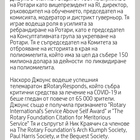
на Ротари като вицепрезидент на RI, директор,
ръководител на обучението, председател на
комисията, модератор и дистрикт гуверньор. Тя
играе водеща роля в усилията за
ребрандиране на Ротари, като е председател
на Консултативната група за укрепване на
Ротари. Тя е съпредседател на Комитета за
отброяване на историята в края на
полиомиелита, който има за цел да събере 150
милиона долара за дейности по ликвидиране
на полиомиелита.
Наскоро Джоунс водеше успешния
телемаратон #RotaryResponds, който събра
критични средства за лечение на COVID-19 и
беше гледан от повече от 65 000 зрители.
Джоунс също е получила признанието "Rotary
International’s Service Above Self Award" и "The
Rotary Foundation Citation for Meritorious
Service" Тя и съпругът й Ник Краячич са членове
на The Rotary Foundation’s Arch Klumph Society,
Paul Harris Society, и the Bequest Society.