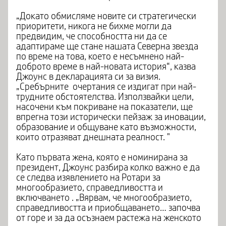
„Докато обмисляме новите си стратегически
приоритети, никога не бихме могли да
предвидим, че способността ни да се
адаптираме ще стане нашата Северна звезда
по време на това, което е несъмнено най-
доброто време в най-новата история“, казва
Джоунс в декларацията си за визия.
„Сребърните очертания се издигат при най-
трудните обстоятелства. Използвайки цели,
насочени към покриване на показатели, ще
впрегна този исторически пейзаж за иновации,
образование и общуване като възможности,
които отразяват днешната реалност. "
Като първата жена, която е номинирана за
президент, Джоунс разбира колко важно е да
се следва изявлението на Ротари за
многообразието, справедливостта и
включването . „Вярвам, че многообразието,
справедливостта и приобщаването… започва
от горе и за да осъзнаем растежа на женското