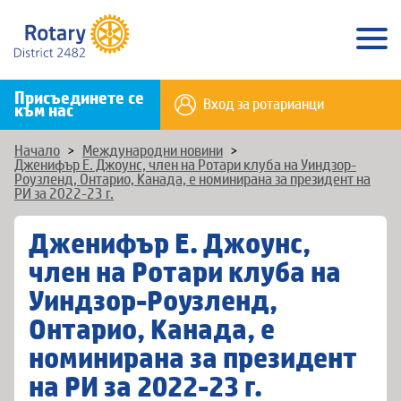
Присъединете се
Вход за ротарианци
към нас
Начало
>
Международни новини
>
Дженифър Е. Джоунс, член на Ротари клуба на Уиндзор-
Роузленд, Онтарио, Канада, е номинирана за президент на
РИ за 2022-23 г.
Дженифър Е. Джоунс,
член на Ротари клуба на
Уиндзор-Роузленд,
Онтарио, Канада, е
номинирана за президент
на РИ за 2022-23 г.