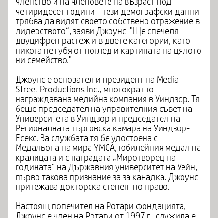
членство и на членовете на възраст под
четиридесет години - тези демографски данни
трябва да видят своето собствено отражение в
лидерството“, заяви Джоунс. "Ще спечеля
двуцифрен растеж и в двете категории, като
никога не губя от поглед и картината на цялото
ни семейство."
Джоунс е основател и президент на Media
Street Productions Inc., многократно
награждавана медийна компания в Уиндзор. Тя
беше председател на управителния съвет на
Университета в Уиндзор и председател на
Регионалната търговска камара на Уиндзор-
Есекс. За службата тя бе удостоена с
Медальона на мира YMCA, юбилейния медал на
кралицата и с наградата „Миротворец на
годината“ на Държавния университет на Уейн,
първо такова признание за за канадка. Джоунс
притежава докторска степен по право.
Настоящ попечител на Ротари фондацията,
Джоунс е член на Ротари от 1997 г., служила е