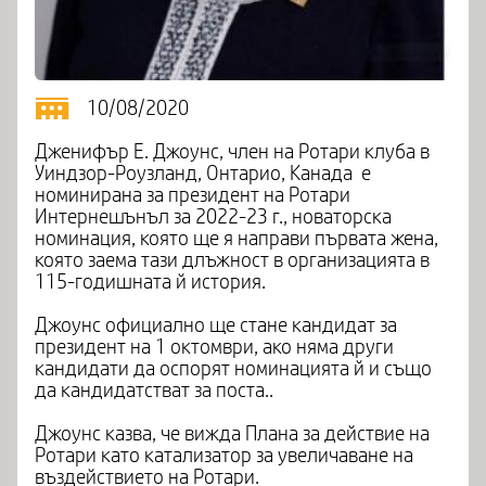
10/08/2020
Дженифър Е. Джоунс, член на Ротари клуба в
Уиндзор-Роузланд, Онтарио, Канада е
номинирана за президент на Ротари
Интернешънъл за 2022-23 г., новаторска
номинация, която ще я направи първата жена,
която заема тази длъжност в организацията в
115-годишната й история.
Джоунс официално ще стане кандидат за
президент на 1 октомври, ако няма други
кандидати да оспорят номинацията й и също
да кандидатстват за поста..
Джоунс казва, че вижда Плана за действие на
Ротари като катализатор за увеличаване на
въздействието на Ротари.