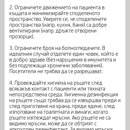
2. Ограничете движението на пациента в
къщата и минимизирайте споделеното
пространство. Уверете се, че споделените
пространства (напр. кухня, баня) са добре
вентилирани (напр. дръжте отворени
прозорци).
3. Ограничете броя на болногледачите. В
идеалния случай отделете един човек, който е
в добро здраве (без нарушения в имунитета и
без подлежащи хронични заболявания).
Посетители не трябва да се разрешават.
4. Провеждайте хигиена на ръцете след
всякакъв контакт с пациенти или тяхната
непосредствена среда. Хигиенна дезинфекция
на ръцете също трябва да се извършва преди и
след приготвяне на храна, преди ядене, след
използване на тоалетната и винаги, когато
ръцете изглеждат мръсни. Ако ръцете не са
видимо мръсни, може да се обтрият с
алкохолен дезинфектант. За видимо мръсни