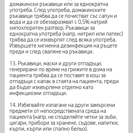
домакински ръкавици или за еднократна
употреба. След употреба, домакинските
ръкавици трябва да се почистват със сапун и
вода и да се обеззаразяват с 0,5% натрий
хипохлоритен разтвор. Ръкавици за
еднократна употреба (напр. нитрил или латекс)
трябва да се изхвърлят след всяка употреба.
Извършете хигиенна дезинфекция на ръцете
преди и след сваляне на ръкавици.
13. Ръкавици, маски и други отпадъци,
генерирани по време на грижите в дома на
пациента трябва да се поставят в кош за
отпадъци с капак в стаята на пациента, преди
да бъдат изхвърлени отделно като
инфекциозни отпадъци.
14. Избягвайте излагане на други замърсени
предмети от непосредствената среда на
пациента (напр. не споделяйте четки за зъби,
цигари, прибори за хранене, съдове, напитки,
кърпи, кърпи или спално бельо).