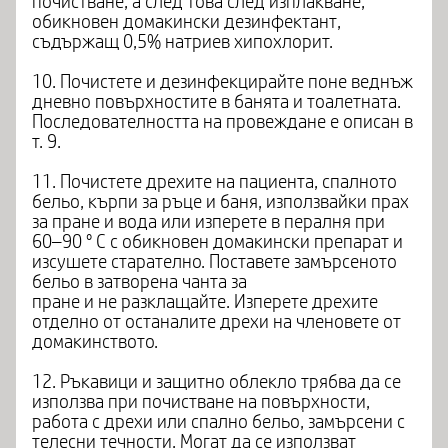
почистване, а след това след изплакване,
обикновен домакински дезинфектант,
съдържащ 0,5% натриев хипохлорит.
10. Почистете и дезинфекцирайте поне веднъж
дневно повърхностите в банята и тоалетната.
Последователността на провеждане е описан в
т. 9.
11. Почистете дрехите на пациента, спалното
бельо, кърпи за ръце и баня, използвайки прах
за пране и вода или изперете в пералня при
60–90 ° C с обикновен домакински препарат и
изсушете старателно. Поставете замърсеното
бельо в затворена чанта за
пране и не разклащайте. Изперете дрехите
отделно от останалите дрехи на членовете от
домакинството.
12. Ръкавици и защитно облекло трябва да се
използва при почистване на повърхности,
работа с дрехи или спално бельо, замърсени с
телесни течности. Могат да се използват