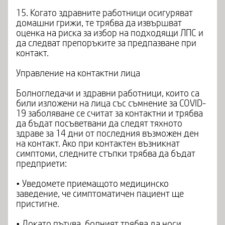
15. Когато здравните работници осигуряват
домашни грижи, те трябва да извършват
оценка на риска за избор на подходящи ЛПС и
да следват препоръките за предпазване при
контакт.
Управление на контактни лица
Болногледачи и здравни работници, които са
били изложени на лица със съмнение за COVID-
19 заболяване се считат за контактни и трябва
да бъдат посъветвани да следят тяхното
здраве за 14 дни от последния възможен ден
на контакт. Ако при контактен възникнат
симптоми, следните стъпки трябва да бъдат
предприети:
• Уведомете приемащото медицинско
заведение, че симптоматичен пациент ще
пристигне.
• Докато пътува, болният трябва да носи