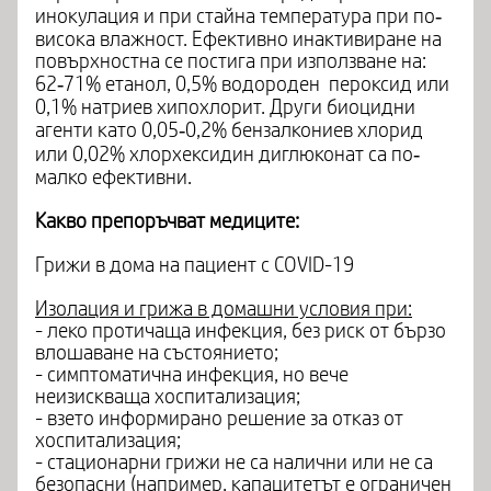
инокулация и при стайна температура при по‐
висока влажност. Ефективно инактивиране на
повърхностна се постига при използване на:
62‐71% етанол, 0,5% водороден пероксид или
0,1% натриев хипохлорит. Други биоцидни
агенти като 0,05‐0,2% бензалкониев хлорид
или 0,02% хлорхексидин диглюконат са по‐
малко ефективни.
Какво препоръчват медиците:
Грижи в дома на пациент с COVID-19
Изолация и грижа в домашни условия при:
- леко протичаща инфекция, без риск от бързо
влошаване на състоянието;
- симптоматична инфекция, но вече
неизискваща хоспитализация;
- взето информирано решение за отказ от
хоспитализация;
- стационарни грижи не са налични или не са
безопасни (например, капацитетът е ограничен