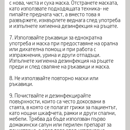
с нова, чиста и суха маска. Отстранете маската,
като използвате подходящата техника- не
пипайте предната част, а вместо това я
развържете, изхвърлете веднага след употреба
и изпълнете хигиенна дезинфекция на ръцете.
7. Използвайте ръкавици за еднократна
употреба и маска при предоставяне на орална
или дихателна помощ и при работа с
изпражнения, урина и други отпадъци.
Изпълнете хигиенна дезинфекция на ръцете
преди и след сваляне на ръкавици и маска.
8. Не използвайте повторно маски или
ръкавици.
9. Почиствайте и дезинфекцирайте
повърхности, които са често докосвани в
стаята, в която се полагат грижи за пациентът,
като нощни шкафчета, рамки и други спални,
мебели. Трябва да бъде използван първо
домакински сапун или перилен препарат за