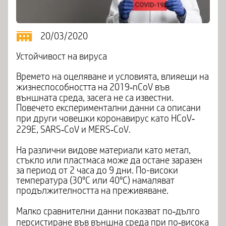
20/03/2020
Устойчивост на вируса
Времето на оцеляване и условията, влияещи на
жизнеспособността на 2019‐nCoV във
външната среда, засега не са известни.
Повечето експериментални данни са описани
при други човешки коронавирус като HCoV‐
229Е, SARS‐CoV и MERS‐CoV.
На различни видове материали като метал,
стъкло или пластмаса може да остане заразен
за период от 2 часа до 9 дни. По-високи
температура (30°С или 40°С) намаляват
продължителността на преживяване.
Малко сравнителни данни показват по‐дълго
персистиране във външна среда при по‐висока