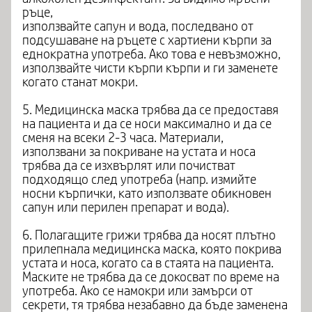
ръце,
използвайте сапун и вода, последвано от
подсушаване на ръцете с хартиени кърпи за
еднократна употреба. Ако това е невъзможно,
използвайте чисти кърпи кърпи и ги заменете
когато станат мокри.
5. Медицинска маска трябва да се предоставя
на пациента и да се носи максимално и да се
сменя на всеки 2-3 часа. Материали,
използвани за покриване на устата и носа
трябва да се изхвърлят или почистват
подходящо след употреба (напр. измийте
носни кърпички, като използвате обикновен
сапун или перилен препарат и вода).
6. Полагащите грижи трябва да носят плътно
прилепнала медицинска маска, която покрива
устата и носа, когато са в стаята на пациента.
Маските не трябва да се докосват по време на
употреба. Ако се намокри или замърси от
секрети, тя трябва незабавно да бъде заменена