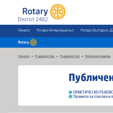
Начало
Ротари Интернешънъл
Ротари България, Д
Начало
>
Ръководства
>
Ръководства
>
Публичен имидж
Публиче
ПРАКТИЧЕСКО РЪКОВ
Правила за гласова и