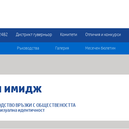
2482
Дистрикт гуверньор
Комитети
Отличия и конкурси
Ръководства
Галерия
Месечен бюлетин
н имидж
ОДСТВО ВРЪЗКИ С ОБЩЕСТВЕНОСТТА
 визуална идентичност