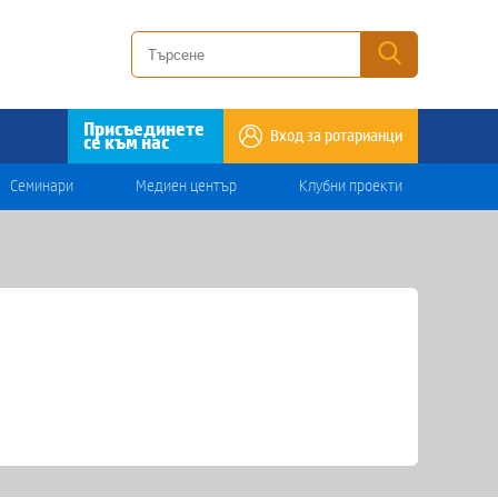
Присъединете
Вход за ротарианци
се към нас
Семинари
Медиен център
Клубни проекти