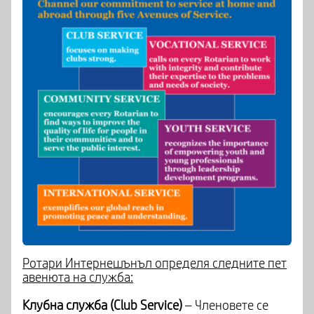
Ротари Интернешънъл определя следните пет
авенюта на служба:
Клубна служба (Club Service)
– Членовете се