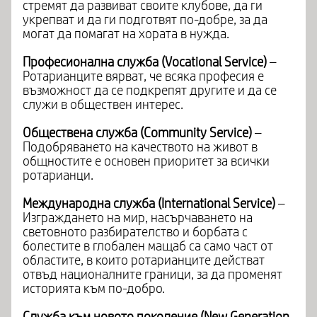
стремят да развиват своите клубове, да ги
укрепват и да ги подготвят по-добре, за да
могат да помагат на хората в нужда.
Професионална служба (Vocational Service)
–
Ротарианците вярват, че всяка професия е
възможност да се подкрепят другите и да се
служи в обществен интерес.
Обществена служба (Community Service)
–
Подобряването на качеството на живот в
общностите е основен приоритет за всички
ротарианци.
Международна служба (International Service)
–
Изграждането на мир, насърчаването на
световното разбирателство и борбата с
болестите в глобален мащаб са само част от
областите, в които ротарианците действат
отвъд националните граници, за да променят
историята към по-добро.
Служба към новото поколение (New Generation