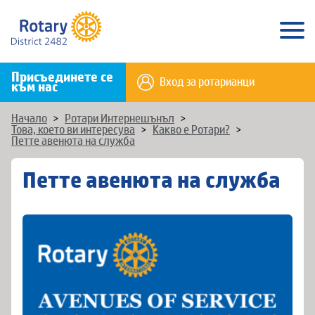
Присъединете се
Вход за ротарианци
към нас
Начало
>
Ротари Интернешънъл
>
Това, което ви интересува
>
Какво е Ротари?
>
Петте авенюта на служба
Петте авенюта на служба