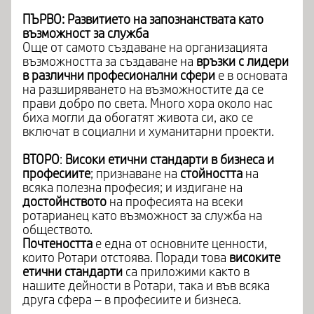
ПЪРВО: Развитието на запознанствата като
възможност за служба
Още от самото създаване на организацията
възможността за създаване на
връзки с лидери
в различни професионални сфери
е в основата
на разширяването на възможностите да се
прави добро по света. Много хора около нас
биха могли да обогатят живота си, ако се
включат в социални и хуманитарни проекти.
ВТОРО
:
Високи етични стандарти в бизнеса и
професиите
; признаване на
стойността
на
всяка полезна професия; и издигане на
достойнството
на професията на всеки
ротарианец като възможност за служба на
обществото.
Почтеността
е една от основните ценности,
които Ротари отстоява. Поради това
високите
етични стандарти
са приложими както в
нашите дейности в Ротари, така и във всяка
друга сфера – в професиите и бизнеса.