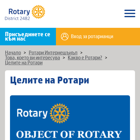
Присъединете се
Вход за ротарианци
към нас
Начало
>
Ротари Интернешънъл
>
Това, което ви интересува
>
Какво е Ротари?
>
Целите на Ротари
Целите на Ротари