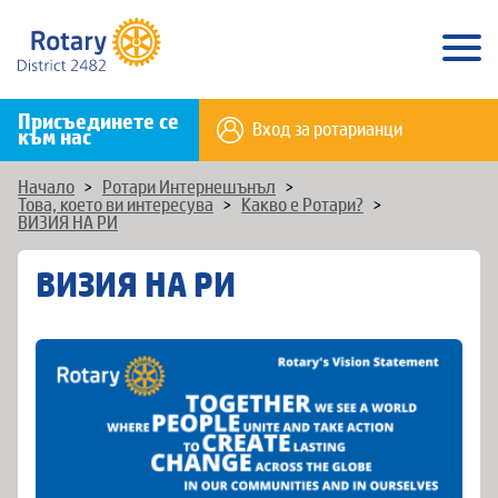
Присъединете се
Вход за ротарианци
към нас
Начало
>
Ротари Интернешънъл
>
Това, което ви интересува
>
Какво е Ротари?
>
ВИЗИЯ НА РИ
ВИЗИЯ НА РИ