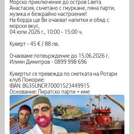
Морско приключение до остров Света
Анастасия, съчетано с гмуркане, пяна парти,
музика и безкрайно настроение!
На борда ще Ви очакват напитки и обяд с
морски вкус.
04 юли 2026 г., 10:00 - 15:00 ч.
Куверт - 45 € / 88 лв.
Очакваме потвърждение до 15.06.2026 г.
Илиян Димитров - 0899 998 696
Кувертът се превежда по сметката на Ротари
клуб Поморие:
IBAN: BG35UNCR70001523449915
Основание: Пиратско парти + име