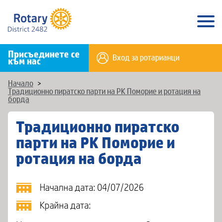
Присъединете се
Вход за ротарианци
към нас
Начало
>
Традиционно пиратско парти на РК Поморие и ротация на
борда
Традиционно пиратско
парти на РК Поморие и
ротация на борда
Начална дата: 04/07/2026
Крайна дата: