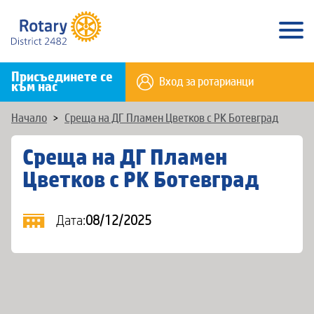
Присъединете се
Вход за ротарианци
към нас
Начало
>
Среща на ДГ Пламен Цветков с РК Ботевград
Среща на ДГ Пламен
Цветков с РК Ботевград
Дата:
08/12/2025