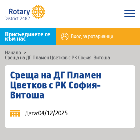
Присъединете се
Вход за ротарианци
към нас
Начало
>
Среща на ДГ Пламен Цветков с РК София-Витоша
Среща на ДГ Пламен
Цветков с РК София-
Витоша
Дата:
04/12/2025