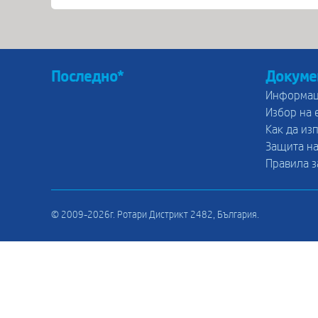
Последно*
Докуме
Информац
Избор на 
Как да из
Защита на
Правила з
© 2009-2026г. Ротари Дистрикт 2482, България.