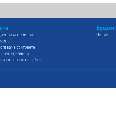
нти
Връзки
ионни материали
Полио
екипа
ползваме сайтовете
 личните данни
а използване на сайта