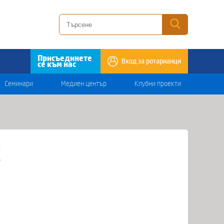
Присъединете
Вход за ротарианци
се към нас
Семинари
Медиен център
Клубни проекти
К