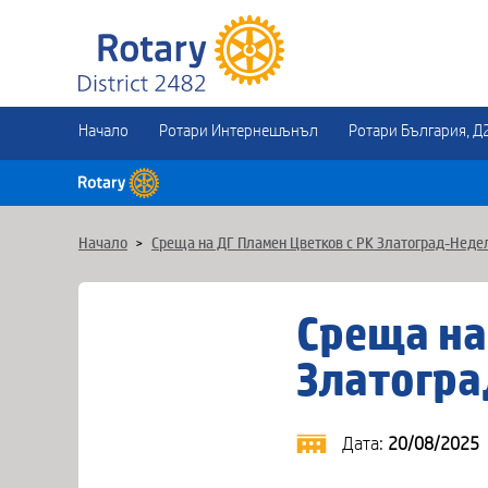
Начало
Ротари Интернешънъл
Ротари България, Д
Начало
>
Среща на ДГ Пламен Цветков с РК Златоград-Неде
Среща на
Златогр
Дата:
20/08/2025