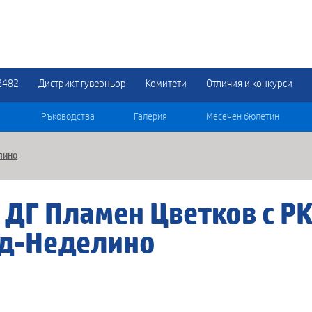
2482
Дистрикт гуверньор
Комитети
Отличия и конкурси
Ръководства
Галерия
Месечен бюлетин
лино
 ДГ Пламен Цветков с Р
ад-Неделино