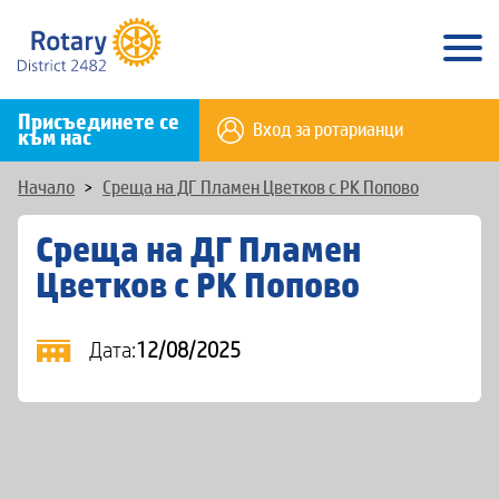
Присъединете се
Вход за ротарианци
към нас
Начало
>
Среща на ДГ Пламен Цветков с РК Попово
Среща на ДГ Пламен
Цветков с РК Попово
Дата:
12/08/2025