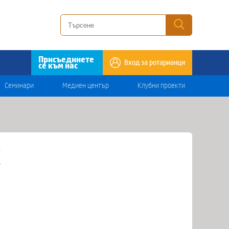
Присъединете
Вход за ротарианци
се към нас
Семинари
Медиен център
Клубни проекти
К