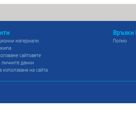
нти
Връзки
ионни материали
Полио
екипа
ползваме сайтовете
 личните данни
а използване на сайта