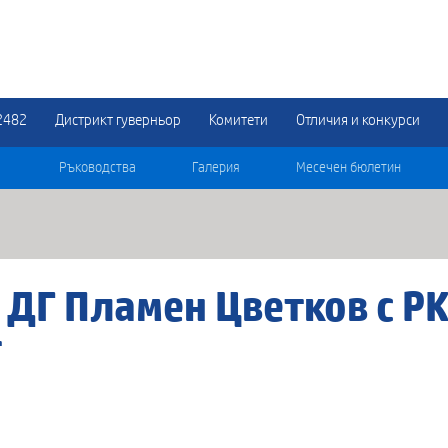
2482
Дистрикт гуверньор
Комитети
Отличия и конкурси
Ръководства
Галерия
Месечен бюлетин
 ДГ Пламен Цветков с Р
т