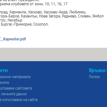
иема клубовете от зони, 10, 11, 16, 17
град, Харманли, Хасково, Хасково-Аида, Любимец
агора-Берое, Казанлък, Нова Загора, Раднево, Сливен, Ямбол
йтос, Несебър
, Бургас-Приморие, Созопол.
_Карнобат.pdf
нти
Връзки
ионни материали
Полио
екипа
ползваме сайтовете
 личните данни
а използване на сайта