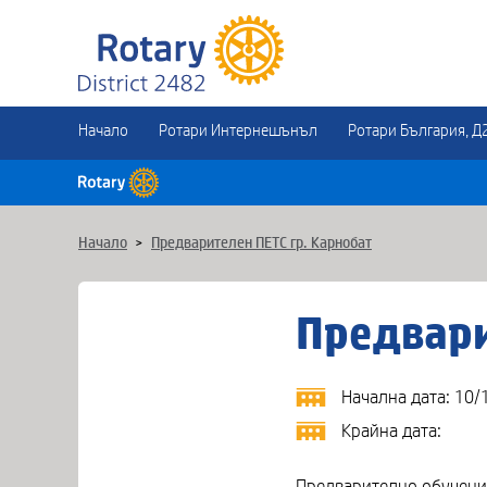
Начало
Ротари Интернешънъл
Ротари България, Д
Начало
>
Предварителен ПЕТС гр. Карнобат
Предвари
Начална дата: 10/
Крайна дата:
Предварително обучение