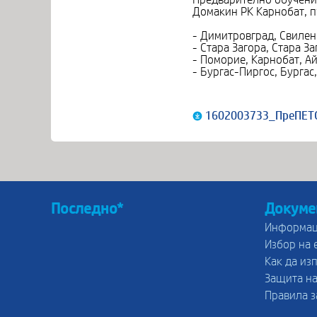
Домакин РК Карнобат, пр
- Димитровград, Свилен
- Стара Загора, Стара З
- Поморие, Карнобат, А
- Бургас-Пиргос, Бургас
1602003733_ПреПЕТС
Последно*
Докуме
Информац
Избор на 
Как да из
Защита на
Правила з