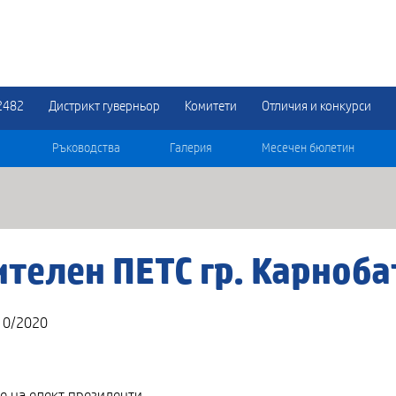
2482
Дистрикт гуверньор
Комитети
Отличия и конкурси
Ръководства
Галерия
Месечен бюлетин
телен ПЕТС гр. Карноба
10/2020
 на елект президенти.