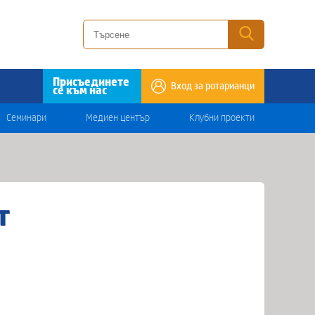
Присъединете
Вход за ротарианци
се към нас
Семинари
Медиен център
Клубни проекти
т