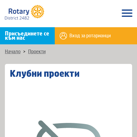
Присъединете се
Вход за ротарианци
към нас
Начало
>
Проекти
Клубни проекти