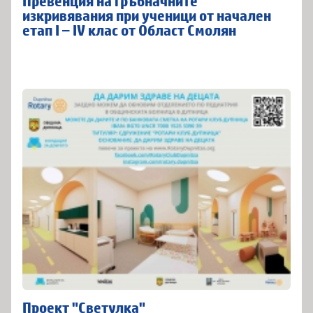
Превенция на гръбначните
изкривявания при ученици от начален
етап I – IV клас от Област Смолян
Проект "Светулка"