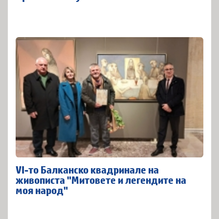
VI-то Балканско квадринале на
живописта "Митовете и легендите на
моя народ"