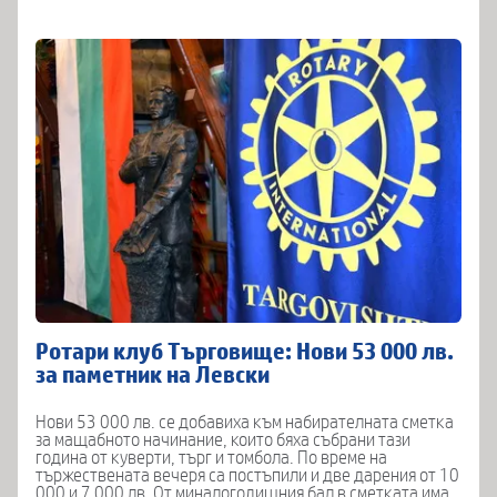
Ротари клуб Търговище: Нови 53 000 лв.
за паметник на Левски
Нови 53 000 лв. се добавиха към набирателната сметка
за мащабното начинание, които бяха събрани тази
година от куверти, търг и томбола. По време на
тържествената вечеря са постъпили и две дарения от 10
000 и 7 000 лв. От миналогодишния бал в сметката има