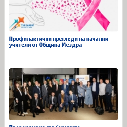
Профилактични прегледи на начални
учители от Община Мездра