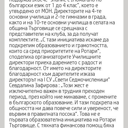
български език от 1 до 4 клас”, което е
утвърдено от МОН. Директорите на 4-те
основни училища и 2-те гимназии в града,
както и на 10-те основни училища в селата на
община Търговище се срещнаха с
представители на клуба, за да получат
комплектите. „С тази инициатива искаме да
подкрепим образованието и грамотността,
които са сред приоритетите на Ротари“,
споделиха организаторите Училищните
директори приеха дарението с радост и
благодарност. От името на директорите
благодарност към дарителите изказа
директорът на I СУ „Свети Седмочисленици“
Севдалина Зафирова : „Този жест е
изключително важен в трудния преходен
период, през който ние минаваме, с промените
в българското образование. И тази подкрепа на
общността ни дава повече сили и увереност, че
вървим в правилната посока“. Това не е
първата образователна инициатива на Ротари
Търговище. С тяхната финансова помощ бяха