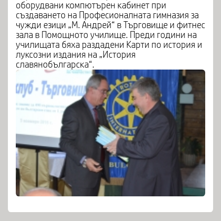
оборудвани компютърен кабинет при
създаването на Професионалната гимназия за
чужди езици „М. Андрей“ в Търговище и фитнес
зала в Помощното училище. Преди години на
училищата бяха раздадени Карти по история и
луксозни издания на „История
славянобългарска“.