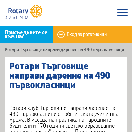
Присъединете се
Вход за ротарианци
към нас
Ротари Търговище направи дарение на 490 първокласници
Ротари Търговище
направи дарение на 490
първокласници
Ротари клуб Търговище направи дарение на
490 първокласници от общинската училищна
мрежа. В месеца на празника на народните
будители и 170 години светско образование
подарява „късче“ знание с „Помагало по