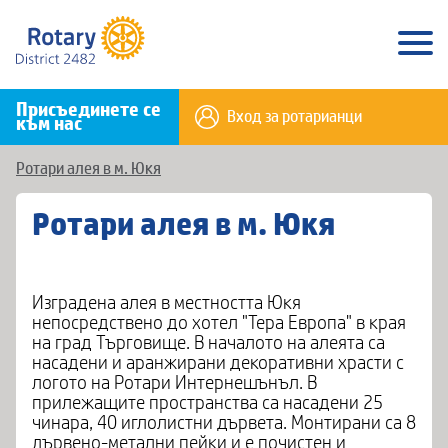
Присъединете се
Вход за ротарианци
към нас
Ротари алея в м. Юкя
Ротари алея в м. Юкя
Изградена алея в местността Юкя
непосредствено до хотел "Тера Европа" в края
на град Търговище. В началото на алеята са
насадени и аранжирани декоративни храсти с
логото на Ротари Интернешънъл. В
прилежащите пространства са насадени 25
чинара, 40 иглолистни дървета. Монтирани са 8
дървено-метални пейки и е почистен и