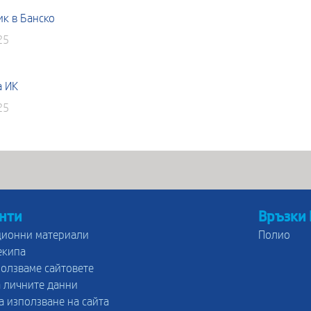
ик в Банско
25
а ИК
25
нти
Връзки
ионни материали
Полио
екипа
ползваме сайтовете
 личните данни
а използване на сайта