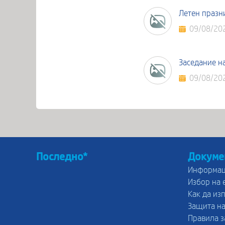
Летен празн
09/08/20
Заседание н
09/08/20
Последно*
Докуме
Информац
Избор на 
Как да из
Защита на
Правила з