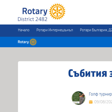
Начало
Ротари Интернешънъл
Ротари България, Д
Събития з
Голф турнир 
09/08/20