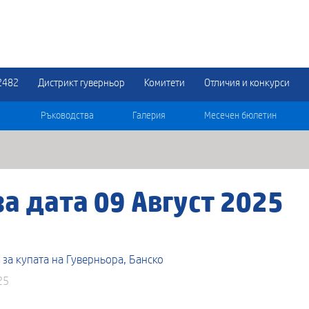
2482
Дистрикт гуверньор
Комитети
Отличия и конкурси
Ръководства
Галерия
Месечен бюлетин
а дата 09 Август 2025
за купата на Гуверньора, Банско
25