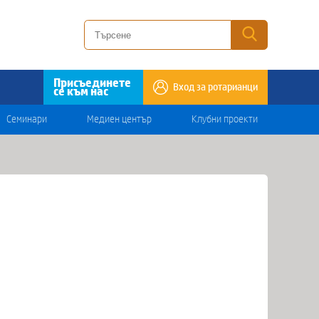
Присъединете
Вход за ротарианци
се към нас
Семинари
Медиен център
Клубни проекти