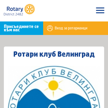
Присъединете се
Вход за ротарианци
към нас
Ротари клуб Велинград