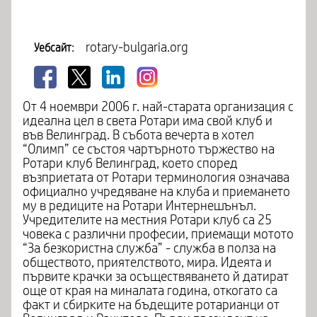
rotary-bulgaria.org
Уебсайт:
От 4 ноември 2006 г. най-старата организация с
идеална цел в света Ротари има свой клуб и
във Велинград. В събота вечерта в хотел
“Олимп” се състоя чартърното тържество на
Ротари клуб Велинград, което според
възприетата от Ротари терминология означава
официално учредяване на клуба и приемането
му в редиците на Ротари Интернешънъл.
Учредителите на местния Ротари клуб са 25
човека с различни професии, приемащи мотото
“За безкористна служба” - служба в полза на
обществото, приятелството, мира. Идеята и
първите крачки за осъществяването й датират
още от края на миналата година, откогато са
факт и сбирките на бъдещите ротарианци от