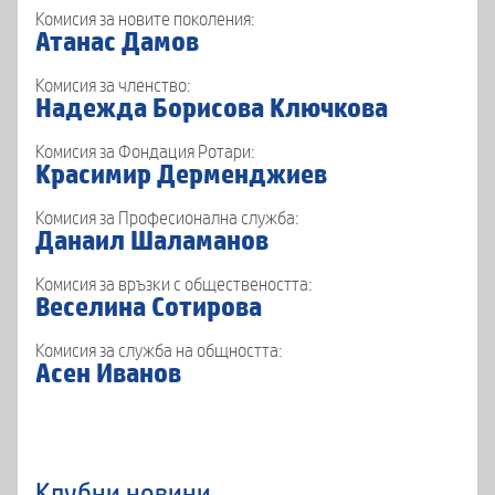
Комисия за новите поколения:
Атанас Дамов
Комисия за членство:
Надежда Борисова Ключкова
Комисия за Фондация Ротари:
Красимир Дерменджиев
Комисия за Професионална служба:
Данаил Шаламанов
Комисия за връзки с обществеността:
Веселина Сотирова
Комисия за служба на общността:
Асен Иванов
Клубни новини