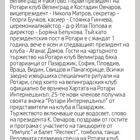
Велинград и Ракитово. Първи президент на
Ротари клуб Велинград е Костадин Овчаров,
вицепрезидент - Никола Матров, секретар -
Георги Бучков, касиер - Стоянка Гинчева,
церемониалмайстор - д-р Илза Попова и
директор - Боряна Белухова. Тъй като
президентския пост в Ротари е с мандат 1
година, вече е ясен и следващият президент на
клуба - Атанас Дамов. Гости на чартърното
тържество на Ротари клуб Велинград бяха
ротарианци от Пазарджик, София, Пловдив,
Враца, Видин, Свищов и Панагюрище. Всички
заедно извършиха специалните ритуали на
Ротари, след което на велинградския клуб
официално бе връчена Хартата на Ротари
Интернешънъл. 25-те нови членове получиха
своята значка “Ротари Интернешънъл” от
представители на клуба в Пазарджик.
Тържеството включваше още водосвет, слово
на президента К. Овчаров, поздрави от гостите
и програма с участието на танцьорите от
“Импулс” и балет “Респект”, томбола, танци.
Редовната седмична среща на Ротари клуб