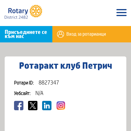
Присъединете се
Вход за ротарианци
към нас
Ротаракт клуб Петрич
8827347
Ротари ID:
N/A
Уебсайт: