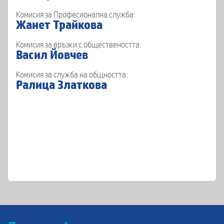
Комисия за Професионална служба:
Жанет Трайкова
Комисия за връзки с обществеността:
Васил Йовчев
Комисия за служба на общността:
Ралица Златкова