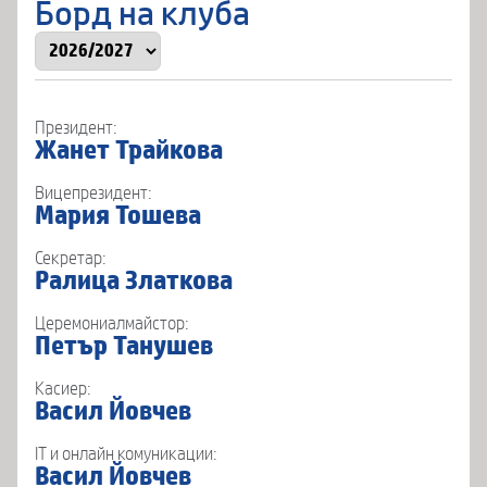
Борд на клуба
Президент:
Жанет Трайкова
Вицепрезидент:
Мария Тошева
Секретар:
Ралица Златкова
Церемониалмайстор:
Петър Танушев
Касиер:
Васил Йовчев
IT и онлайн комуникации:
Васил Йовчев